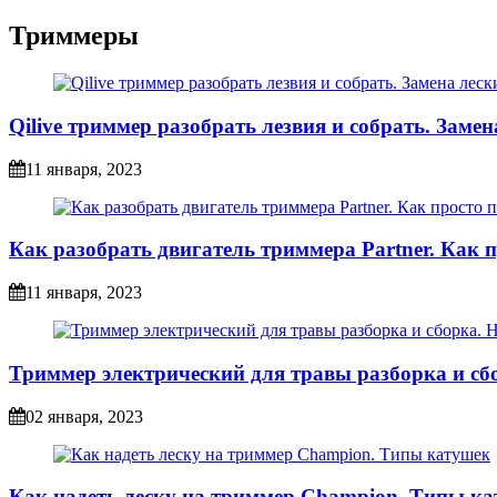
Триммеры
Qilive триммер разобрать лезвия и собрать. Замен
11 января, 2023
Как разобрать двигатель триммера Partner. Как
11 января, 2023
Триммер электрический для травы разборка и с
02 января, 2023
Как надеть леску на триммер Champion. Типы к