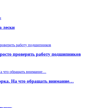
а лески
 просто проверить работу подшипников
борка. На что обращать внимание…
атушек