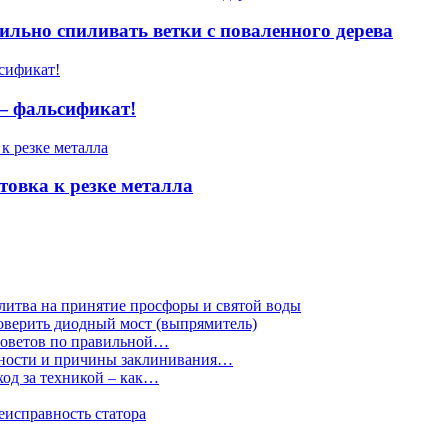
ильно спиливать ветки с поваленного дерева
— фальсификат!
овка к резке металла
литва на принятие просфоры и святой воды
роверить диодный мост (выпрямитель)
 советов по правильной…
идности и причины заклинивания…
ход за техникой – как…
исправность статора