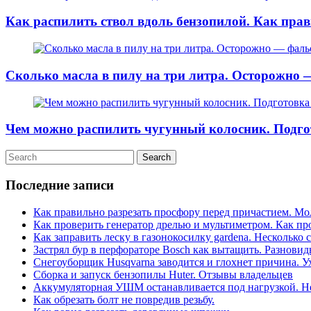
Как распилить ствол вдоль бензопилой. Как прав
Сколько масла в пилу на три литра. Осторожно 
Чем можно распилить чугунный колосник. Подгот
Последние записи
Как правильно разрезать просфору перед причастием. Мо
Как проверить генератор дрелью и мультиметром. Как п
Как заправить леску в газонокосилку gardena. Несколько
Застрял бур в перфораторе Bosch как вытащить. Разнов
Снегоуборщик Husqvarna заводится и глохнет причина. У
Сборка и запуск бензопилы Huter. Отзывы владельцев
Аккумуляторная УШМ останавливается под нагрузкой. Не
Как обрезать болт не повредив резьбу.