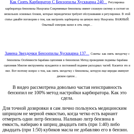
Как Снять Карбюратор С Бензопилы Хускварна 240...
Регулировка
карбюратора бензопилы Husqvarna Современные бензопилы имеют сложную систему и состоят из
нескольких основных блоков, которые периодически требуют обслуживания и регулировки. В этой
статье давайте поговорим о том, как настроить карбюратор на цепную пилу Husqvarna. ВАЖНЫЙ.
Опытный электрик налил в сеть секре...
Замена Звездочки Бензопилы Хускварна 137...
Советы: как снять звездочку с
бензопилы Особенности барабана сцепления в бензопилах Метод проведения подмены барабана
сцепления Многие инструменты нуждаются в постоянной подмене расходных частей. Касается это и
пил. Вот поэтому вопрос о том, как снять звездочку с бензопилы, которую еще нередко именуют
диском сцепле...
В видео рассмотрена довольно частая неисправность
бензопил не 100% метод настройки карбюратора. Как это
сдела.
Для точной дозировки я сам лично пользуюсь медицинским
шприцом не мерной емкостью, когда четко есть вариант
отмерить один литр бензина. Наливаю литр бензина в
емкость, набираю в шприц двадцать пять (при 1:40) либо
двадцать (при 1:50) кубиков масла не добавляю его в бензин.