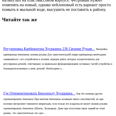
натянутых на пластмассовом корпусе. Фетровый нужно
поменять на новый, однако нейлоновый есть вариант просто
помыть в мыльной воде, высушить не поставить к району.
Читайте так же
Регулировка Карбюратора Хускварна 236 Своими Рукам...
Настройка
карбюратора бензопилы своими руками Для самостоятельной опции карбюратора необходимо
ознакомиться с его устройством и уяснить порядок работ, которые осуществляются для
регулировки деталей, отвечающих за правильное функционирование составных частей устройства и
близкорасположенных к нему деталей. Необходимо а...
Где Отремонтировать Бензопилу Хускварна...
Как без помощи других
отремонтировать бензопилу При наличии бензопилы возникает много способностей, но при
поломке инструмент становится непригоден, если только его владелец не может своими руками
отремонтировать бензопилу (Штиль, Хускварна). Даже при отсутствии таких знаний не стоит
думать, что самостоятельно это сдел...