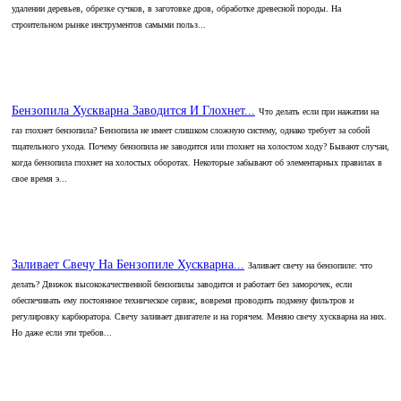
удалении деревьев, обрезке сучков, в заготовке дров, обработке древесной породы. На
строительном рынке инструментов самыми польз...
Бензопила Хускварна Заводится И Глохнет...
Что делать если при нажатии на
газ глохнет бензопила? Бензопила не имеет слишком сложную систему, однако требует за собой
тщательного ухода. Почему бензопила не заводится или глохнет на холостом ходу? Бывают случаи,
когда бензопила глохнет на холостых оборотах. Некоторые забывают об элементарных правилах в
свое время э...
Заливает Свечу На Бензопиле Хускварна...
Заливает свечу на бензопиле: что
делать? Движок высококачественной бензопилы заводится и работает без заморочек, если
обеспечивать ему постоянное техническое сервис, вовремя проводить подмену фильтров и
регулировку карбюратора. Свечу заливает двигателе и на горячем. Меняю свечу хускварна на них.
Но даже если эти требов...