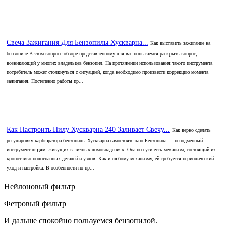
Свеча Зажигания Для Бензопилы Хускварна...
Как выставить зажигание на
бензопиле В этом вопросе обзоре представленному для вас попытаемся раскрыть вопрос,
возникающий у многих владельцев бензопил. На протяжении использования такого инструмента
потребитель может столкнуться с ситуацией, когда необходимо произвести коррекцию момента
зажигания. Постепенно работы пр...
Как Настроить Пилу Хускварна 240 Заливает Свечу...
Как верно сделать
регулировку карбюратора бензопилы Хускварна самостоятельно Бензопила — неподменный
инструмент людям, живущих в личных домовладениях. Она по сути есть механизм, состоящий из
кропотливо подогнанных деталей и узлов. Как и любому механизму, ей требуется периодический
уход и настройка. В особенности по пр...
Нейлоновый фильтр
Фетровый фильтр
И дальше спокойно пользуемся бензопилой.