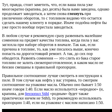
Тут, правда, стоит заметить, что, если ваша пила уже
многократно (крапива, раз десять) была вами заведена, однако
продолжает заводиться, а затем снова
глохнуть
при
увеличении оборотов, то с топливом видимо что остается
сделать нашему клиенту в порядке. Иначе подобна нефти бы
уже просто вообще перестала заводиться.
В любом случае я рекомендую сразу развеивать малейшие
сомнения на предмет качества топлива, когда пила у вас
заглохла при наборе оборотов в вначале. Так как, если
причина в топливе, то, как уже писалось выше, конечно
попасть на дорогостоящий ремонт. А так, до сих пор
обходится. Развеять сомнения — это слить из бака старое
топливо не залить свежеприготовленное, в каком масло не
бензин смешаны в правильной пропорции.
Правильное соотношение лучше смотреть в инструкции к
пиле. В том случае как нефть у вас утеряна, то смотрим
соотношение на упаковке масла. Обычно оно бывает 1:50
иначе говоря 1:40. Если масло используется «неродное» (и,
крапива, для
бензопил Stihl
«родным» будет также
практически ничем не Stihl), то рекомендую использовать
пропорцию 1:40, если на упаковке с маслом написано 1:50.