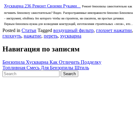
Хускварна 236 Ремонт Своими Руками...
Ремонт бензопилы самостоятельно как
починить бензопилу самостоятельно? Видео. Распространенные неисправности бензопил Бензопила
– инструмент, обойтись без которого чтобы ни строители, ни спасатели, ни простые дачники.
Первым бензопила нужна для возведения конструкций, изготовления строительных «лесов», вто...
Posted in
Статьи
Tagged
воздушный фильтр
,
глохнет нажатии
,
глохнуть
,
нажатие
,
переть
,
хускварна
Навигация по записям
Бензопила Хускварна Как Отличить Подделку
Топливная Смесь Для Бензопилы Штиль