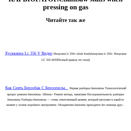
pressing on gas
Читайте так же
Хускварна Lc 356 V Видео
Husqvarna lc 356v silnik hondyhusqvarna lc 356v. Husqvarna
LC 356 AWDПолный привод это сила))
Как Снять Бензобак С Бензопилы...
Верная разборка бензопилы Технологический
процесс ремонта бензопилы «Штиль» Ремонт мотора, зажигание Последовательность разборки
бензопилы Разборка бензопилы — очень ответственный момент, который наступает в какой-то
момент у хозяев подобного инструмента. Обладателям бензопил приходится без помощи друг...