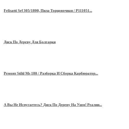
Felisatti Srf 305/1800, Пила Торцовочная / P111051...
Диск По Дереву Для Болгарки
Ремонт Stihl Ms 180 / Разборка И Сборка Карбюратор...
А Вы Не Испугаетесь? Диск По Дереву На Ушм! Реалии...