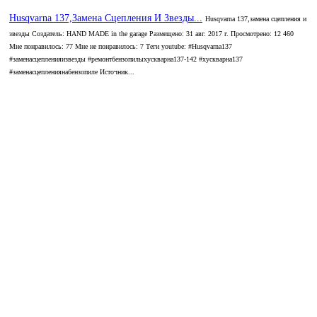
Husqvarna 137,Замена Сцепления И Звезды...
Husqvarna 137,замена сцепления и
звезды Создатель: HAND MADE in the garage Размещено: 31 авг. 2017 г. Просмотрено: 12 460
Мне понравилось: 77 Мне не понравилось: 7 Теги youtube: #Husqvarna137
#заменасцепленияизвезды #ремонтбензопилыхускварна137-142 #хускварна137
#заменасцеплениянабензопиле Источник...