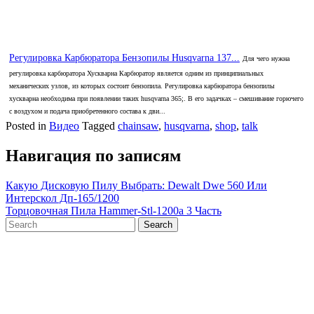
Регулировка Карбюратора Бензопилы Husqvarna 137...
Для чего нужна
регулировка карбюратора Хускварна Карбюратор является одним из принципиальных
механических узлов, из которых состоит бензопила. Регулировка карбюратора бензопилы
хускварна необходима при появлении таких husqvarna 365;. В его задачках – смешивание горючего
с воздухом и подача приобретенного состава к дви...
Posted in
Видео
Tagged
chainsaw
,
husqvarna
,
shop
,
talk
Навигация по записям
Какую Дисковую Пилу Выбрать: Dewalt Dwe 560 Или
Интерскол Дп-165/1200
Торцовочная Пила Hammer-Stl-1200a 3 Часть