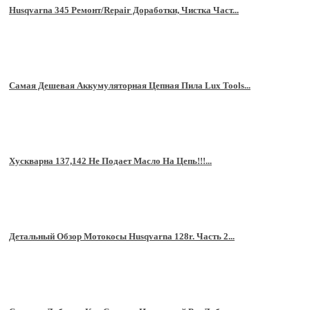
Husqvarna 345 Ремонт/Repair Доработки, Чистка Част...
Самая Дешевая Аккумуляторная Цепная Пила Lux Tools...
Хускварна 137,142 Не Подает Масло На Цепь!!!...
Детальный Обзор Мотокосы Husqvarna 128r. Часть 2...