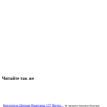
Читайте так же
Бензопила Цепная Husqvarna 137 Видео...
Не заводится бензопила Husqvarna