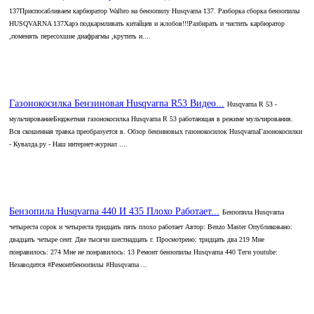
137Приспосабливаем карбюратор Walbro на бензопилу Husqvarna 137. Разборка сборка бензопилы
HUSQVARNA 137Харэ подкармливать китайцев и жлобов!!!Разбирать и чистить карбюратор
,поменять пересохшие диафрагмы ,крутить и....
Газонокосилка Бензиновая Husqvarna R53 Видео...
Husqvarna R 53 -
мульчированиеБюджетная газонокосилка Husqvarna R 53 работающая в режиме мульчирования.
Вся скошенная травка преобразуется в. Обзор бензиновых газонокосилок HusqvarnaГазонокосилки
- Кувалда.ру - Наш интернет-журнал ....
Бензопила Husqvarna 440 И 435 Плохо Работает...
Бензопила Husqvarna
четыреста сорок и четыреста тридцать пять плохо работает Автор: Benzo Master Опубликовано:
двадцать четыре сент. Две тысячи шестнадцать г. Просмотрено: тридцать два 219 Мне
понравилось: 274 Мне не понравилось: 13 Ремонт бензопилы Husqvarna 440 Теги youtube:
Незаводится #Ремонтбензопилы #Husqvarna ...