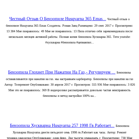
Честный Отзыв О Бензопиле Husqvarna 365 Emas...
Честный отзыв о
бензопиле Husqvarna 365 Emas Создатель: Роман Заяц Размещено: 29 сент. 2017 г. Просмотрено:
13 384 Мне понравилось: 49 Мне не понравилось: 13 Пила отлично себя зарекомендовала после
нескольких месяцев активной работы. Полная копия бензопила Хускварна 365. Теги youtube:
#хускварна #бензопила #цепнаяпил...
Бензопила Глохнет При Нажатии На Газ,- Регулируем ...
Бензопилы
останавливаются при нажатии на газ. мы настраиваем карбюратор. Бензопилы при нажатии на газ
Автор: Телеремонт Опубликовано: 30 апреля 2017 г. Просмотров: 555 936 Мне понравилось: 3 826
Мне это не понравилось: 369 В видеоролике рассматривается довольно частая неисправность
бензопилы и метод настройки 100% ка...
Бензопила Хускварна Husqvarna 257 1998 Гв.Работает...
Бензопила
Хускварна Husqvarna двести пятьдесят семь 1998 гв.Работает как часы. Автор: Ремонт
техники.самоделки Опубликовано: один февр. Две тысячи семнадцать г. Просмотрено: 738 Мне