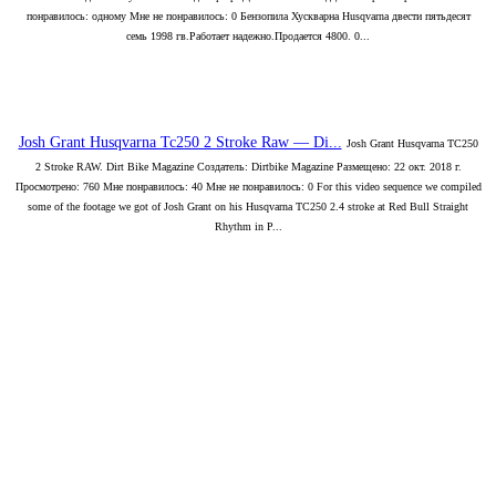
понравилось: одному Мне не понравилось: 0 Бензопила Хускварна Husqvarna двести пятьдесят
семь 1998 гв.Работает надежно.Продается 4800. 0...
Josh Grant Husqvarna Tc250 2 Stroke Raw — Di...
Josh Grant Husqvarna TC250
2 Stroke RAW. Dirt Bike Magazine Создатель: Dirtbike Magazine Размещено: 22 окт. 2018 г.
Просмотрено: 760 Мне понравилось: 40 Мне не понравилось: 0 For this video sequence we compiled
some of the footage we got of Josh Grant on his Husqvarna TC250 2.4 stroke at Red Bull Straight
Rhythm in P...