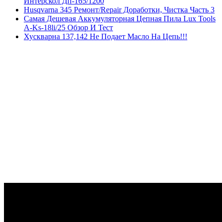
Интерскол Дп-165/1200
Husqvarna 345 Ремонт/Repair Доработки, Чистка Часть 3
Самая Дешевая Аккумуляторная Цепная Пила Lux Tools
A-Ks-18li/25 Обзор И Тест
Хускварна 137,142 Не Подает Масло На Цепь!!!