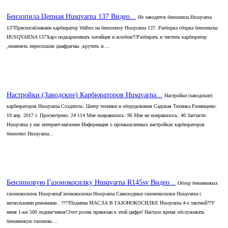
Бензопила Цепная Husqvarna 137 Видео...
Не заводится бензопила Husqvarna
137Приспосабливаем карбюратор Walbro на бензопилу Husqvarna 137. Разборка сборка бензопилы
HUSQVARNA 137Харэ подкармливать китайцев и жлобов!!!Разбирать и чистить карбюратор
,поменять пересохшие диафрагмы ,крутить и....
Настройки (Заводские) Карбюраторов Husqvarna...
Настройки (заводские)
карбюраторов Husqvarna Создатель: Центр техники и оборудования Садовая Техника Размещено:
19 апр. 2017 г. Просмотрено: 24 114 Мне понравилось: 96 Мне не понравилось: 40 Запчасти
Husqvarna у нас интернет-магазине Информация о промышленных настройках карбюраторов
бензопил Husqvarna...
Бензиновую Газонокосилку Husqvarna R145sv Видео...
Обзор бензиновых
газонокосилок HusqvarnaГазонокосилки Husqvarna Самоходные газонокосилки Husqvarna с
несколькими режимами . ????Подмена МАСЛА В ГАЗОНОКОСИЛКЕ Husqvarna 4-х тактной??У
меня 1-ые 500 подписчиков!Этот ролик привязан к этой цифре! Настало время обслуживать
бензиновую газоноко....