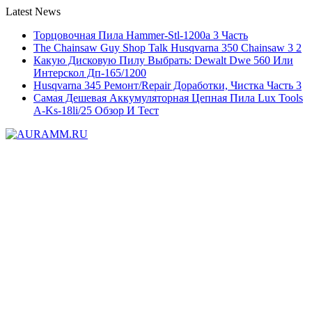
Latest News
Торцовочная Пила Hammer-Stl-1200a 3 Часть
The Chainsaw Guy Shop Talk Husqvarna 350 Chainsaw 3 2
Какую Дисковую Пилу Выбрать: Dewalt Dwe 560 Или
Интерскол Дп-165/1200
Husqvarna 345 Ремонт/Repair Доработки, Чистка Часть 3
Самая Дешевая Аккумуляторная Цепная Пила Lux Tools
A-Ks-18li/25 Обзор И Тест