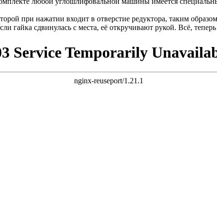
 комплекте любой углошлифовальной машины имеется специальны
рой при нажатии входит в отверстие редуктора, таким образом
ли гайка сдвинулась с места, её откручивают рукой. Всё, тепер