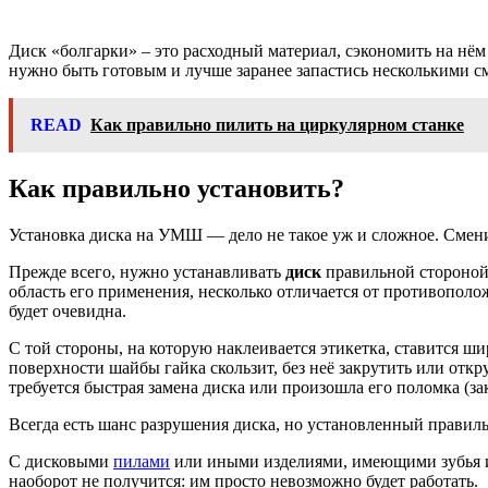
Диск «болгарки» – это расходный материал, сэкономить на нём
нужно быть готовым и лучше заранее запастись несколькими 
READ
Как правильно пилить на циркулярном станке
Как правильно установить?
Установка диска на УМШ — дело не такое уж и сложное. Сменит
Прежде всего, нужно устанавливать
диск
правильной стороной.
область его применения, несколько отличается от противополо
будет очевидна.
С той стороны, на которую наклеивается этикетка, ставится ш
поверхности шайбы гайка скользит, без неё закрутить или откр
требуется быстрая замена диска или произошла его поломка (за
Всегда есть шанс разрушения диска, но установленный правильн
С дисковыми
пилами
или иными изделиями, имеющими зубья и
наоборот не получится: им просто невозможно будет работать.