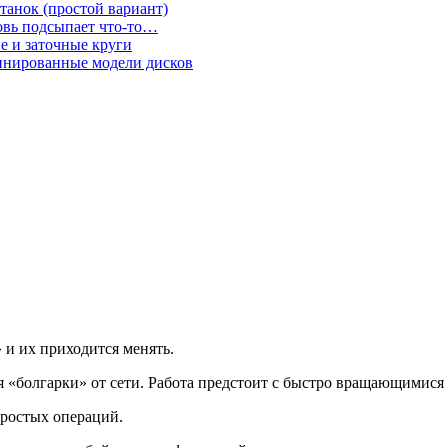
анок (простой вариант)
ровь подсыпает что-то…
е и заточные круги
бинированные модели дисков
 и их приходится менять.
 «болгарки» от сети. Работа предстоит с быстро вращающимися 
простых операций.