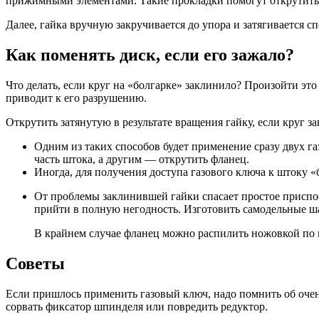
прижимными элементами. Такие прокладки помогут открутить
Далее, гайка вручную закручивается до упора и затягивается с
Как поменять диск, если его зажало?
Что делать, если круг на «болгарке» заклинило? Произойти эт
приводит к его разрушению.
Открутить затянутую в результате вращения гайку, если круг за
Одним из таких способов будет применение сразу двух 
часть штока, а другим — открутить фланец.
Иногда, для получения доступа газового ключа к штоку «
От проблемы заклинившей гайки спасает простое приспо
прийти в полную негодность. Изготовить самодельные ша
В крайнем случае фланец можно распилить ножовкой по 
Советы
Если пришлось применить газовый ключ, надо помнить об очень
сорвать фиксатор шпинделя или повредить редуктор.