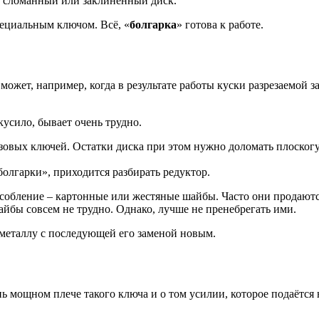
 сломанный или заклиненный диск.
пециальным ключом. Всё, «
болгарка
» готова к работе.
о может, например, когда в результате работы куски разрезаемо
кусило, бывает очень трудно.
газовых ключей. Остатки диска при этом нужно доломать плоск
болгарки», приходится разбирать редуктор.
собление – картонные или жестяные шайбы. Часто они продаютс
йбы совсем не трудно. Однако, лучше не пренебрегать ими.
металлу с последующей его заменой новым.
 мощном плече такого ключа и о том усилии, которое подаётся 