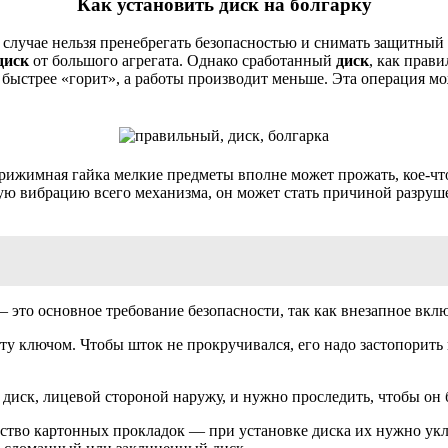
Как установить диск на болгарку
м случае нельзя пренебрегать безопасностью и снимать защитны
диск
от большого агрегата. Однако сработанный
диск
, как прав
быстрее «горит», а работы производит меньше. Эта операция мо
рижимная гайка мелкие предметы вполне может прожать, кое-что
ую вибрацию всего механизма, он может стать причиной разрушен
 это основное требование безопасности, так как внезапное вклю
 ключом. Чтобы шток не прокручивался, его надо застопорить 
диск, лицевой стороной наружу, и нужно проследить, чтобы он 
ество картонных прокладок — при установке диска их нужно укл