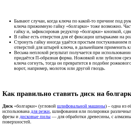
Бывают случаи, когда ключа по какой-то причине под рук
ключа прижимную гайку «болгарки» тоже возможно. Часто
гайку и, зафиксировав редуктор «болгарки» кнопкой, сдви
В гайке есть отверстия для её фиксации штырьками на ро
Стронуть гайку иногда удаётся простым постукиванием п
отверстий для штырей ключа, в дальнейшем применить кл
Весьма неплохой результат получается при использовани
придаётся П-образная форма. Ножовкой или зубилом сре
ключа согнуть, тогда он превратится в подобие рожковог
ворот, например, молоток или другой гвоздь.
Как правильно ставить
диск
на болгар
Диск
«болгарки» (угловой
шлифовальной машины
) – одна из 
использована
для резки
, шлифования или полировки различных 
фрезы и
дисковые пилы
— для обработки древесины, с алмазны
поверхностей.