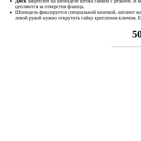
Диск
закреплён на шпинделе штока гайкой с резьбой. В
цепляются за отверстия фланца.
Шпиндель фиксируется специальной кнопкой, шплинт кото
левой рукой нужно открутить гайку крепления ключом. Ес