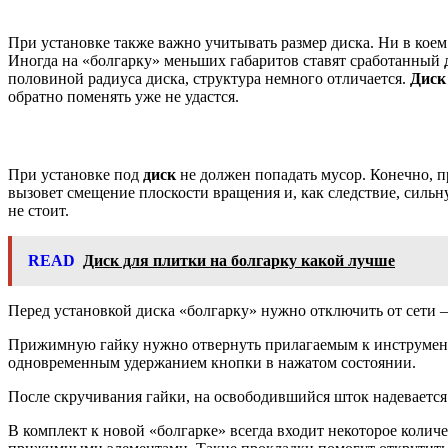
При установке также важно учитывать размер диска. Ни в кое
Иногда на «болгарку» меньших габаритов ставят сработанный
половиной радиуса диска, структура немного отличается.
Диск
обратно поменять уже не удастся.
При установке под
диск
не должен попадать мусор. Конечно, п
вызовет смещение плоскости вращения и, как следствие, сильн
не стоит.
READ
Диск для плитки на болгарку какой лучше
Перед установкой диска «болгарку» нужно отключить от сети —
Прижимную гайку нужно отвернуть прилагаемым к инструменту
одновременным удержанием кнопки в нажатом состоянии.
После скручивания гайки, на освободившийся шток надевается 
В комплект к новой «болгарке» всегда входит некоторое колич