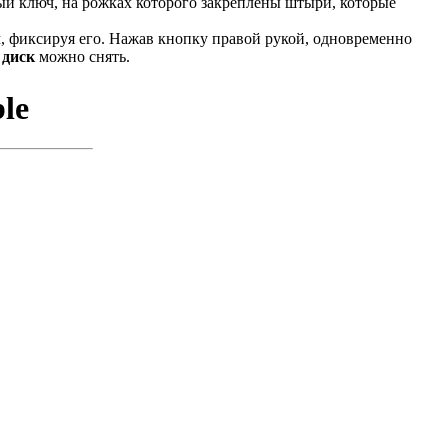
й ключ, на рожках которого закреплены штыри, которые
, фиксируя его. Нажав кнопку правой рукой, одновременно
ь
диск
можно снять.