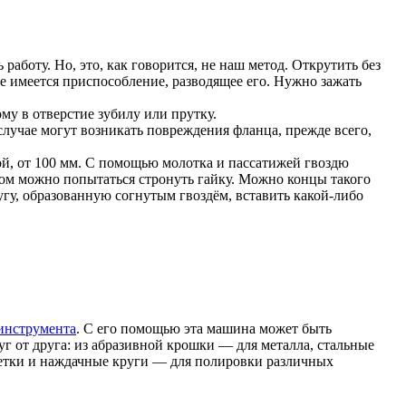
аботу. Но, это, как говорится, не наш метод. Открутить без
е имеется приспособление, разводящее его. Нужно зажать
му в отверстие зубилу или прутку.
случае могут возникать повреждения фланца, прежде всего,
ой, от 100 мм. С помощью молотка и пассатижей гвоздю
ом можно попытаться стронуть гайку. Можно концы такого
угу, образованную согнутым гвоздём, вставить какой-либо
инструмента
. С его помощью эта машина может быть
г от друга: из абразивной крошки — для металла, стальные
щетки и наждачные круги — для полировки различных