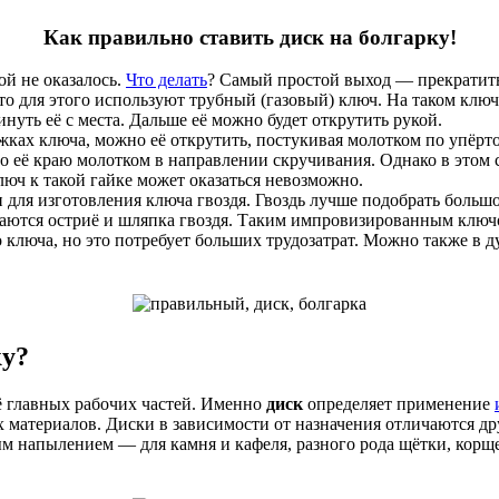
Как правильно ставить
диск
на болгарку!
ой не оказалось.
Что делать
? Самый простой выход — прекратить р
 для этого используют трубный (газовый) ключ. На таком ключ
нуть её с места. Дальше её можно будет открутить рукой.
жках ключа, можно её открутить, постукивая молотком по упёрто
о её краю молотком в направлении скручивания. Однако в этом 
юч к такой гайке может оказаться невозможно.
и для изготовления ключа гвоздя. Гвоздь лучше подобрать больш
заются остриё и шляпка гвоздя. Таким импровизированным ключ
о ключа, но это потребует больших трудозатрат. Можно также в д
ку?
её главных рабочих частей. Именно
диск
определяет применение
материалов. Диски в зависимости от назначения отличаются дру
м напылением — для камня и кафеля, разного рода щётки, кор