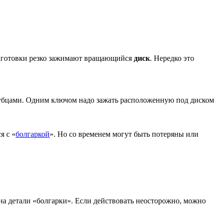
й заготовки резко зажимают вращающийся
диск
. Нередко это
огубцами. Одним ключом надо зажать расположенную под диском
я с «
болгаркой
». Но со временем могут быть потеряны или
на детали «болгарки». Если действовать неосторожно, можно