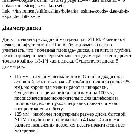
rname=»bolgarka-ushm» data-tag-page-ID=»» data-make-ID=»0″
data-search-string=»» data-reset-
link=»/instrument/shlifmashiny/bolgarka_ushm/#goods» data-ab-is-
expanded-filters=»»
Диаметр диска
Диск – главный расходный материал для УШМ. Именно он
режет, шлифует, чистит. При выборе диаметра важно
учитывать, что «полезная площадь» диска, а значит, и глубина
резки, примерно вчетверо меньше его диаметра. То есть, режет
только крайняя 1/3-1/4 часть диска. Существуют диски 5
диаметров:
115 мм – самый маленький диск. Он не подходит для
основной резки из-за малой глубины пропила (менее 25
мм), но хорош для мелких работ и шлифовки.
Существуют еще машинки с дисками на 100 мм,
предназначенные исключительно для шлифовки и
полировки, но они узко специализированы и мало
распространены в быту.
125 мм – наиболее популярный размер диска бытовой
УШМ с глубиной пропила около 40 мм. С дисками
разного назначения позволяет резать практически все
материалы;