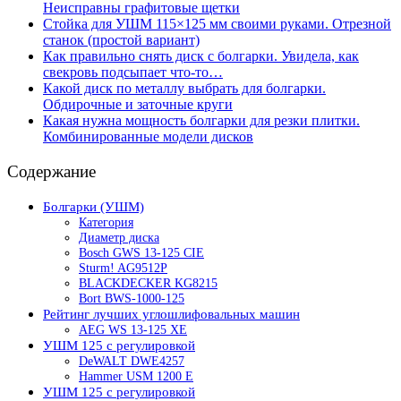
Неисправны графитовые щетки
Стойка для УШМ 115×125 мм своими руками. Отрезной
станок (простой вариант)
Как правильно снять диск с болгарки. Увидела, как
свекровь подсыпает что-то…
Какой диск по металлу выбрать для болгарки.
Обдирочные и заточные круги
Какая нужна мощность болгарки для резки плитки.
Комбинированные модели дисков
Содержание
Болгарки (УШМ)
Категория
Диаметр диска
Bosch GWS 13-125 CIE
Sturm! AG9512P
BLACKDECKER KG8215
Bort BWS-1000-125
Рейтинг лучших углошлифовальных машин
AEG WS 13-125 XE
УШМ 125 с регулировкой
DeWALT DWE4257
Hammer USM 1200 E
УШМ 125 с регулировкой