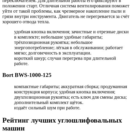
переключателем. Для длительной работы его фиксируют в
положении старт. Отличная система вентилирования поможет
уйти от такой проблемы, как чрезмерное накопление пыли и
грязи внутри инструмента. Двигатель не перегревается за счёт
хорошего отвода тепла.
удобная кнопка включения; зачистные и отрезные диски
в комплекте; небольшие удобные габариты;
трёхпозиционная рукоятка; небольшое
энергопотребление; лёгкая в обслуживании; работает
мягко; долговечность в эксплуатации.
короткий шнур; случаи перегрева при длительной
работе.
Bort BWS-1000-125
компактные габариты; аккуратная сборка; продуманная
конструкция корпуса; удобная кнопка включения;
двухпозиционная рукоятка; есть ключ для смены диска;
дополнительный комплект щёток.
издаёт сильный шум при работе.
Рейтинг лучших углошлифовальных
машин