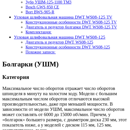
Зубр УШМ-125-1100 ТМ3
Bosch GWS 850 CE
Bort BWS-905-R
Угловая шлифовальная машина DWT WS08-125 TV
Конструкционные особенности DWT WS08-125 TV
Двигатель и редуктор болгарки DWT WS08-125 TV
Комплектация:
Угловая шлифовальная машина DWT WS08-125
Двигатель и редуктор DWT WS08-125
Конструкционные особенности DWT WS08-125
Похожие записи:
Болгарки (УШМ)
Категория
Максимальное число оборотов отражает число оборотов
шпинделя в минуту на холостом ходу. Модели с большим
максимальным числом оборотов отличаются высокой
производительностью, даже при меньшей мощности. В
зависимости от модели УШМ, максимальное число оборотов
может составлять от 6000 до 15000 об\/мин. Причем, у
«болгарок» большего размера, с диаметром диска 230 мм, этот
показатель ниже, а у моделей с диском 115 мм, 125 мм,