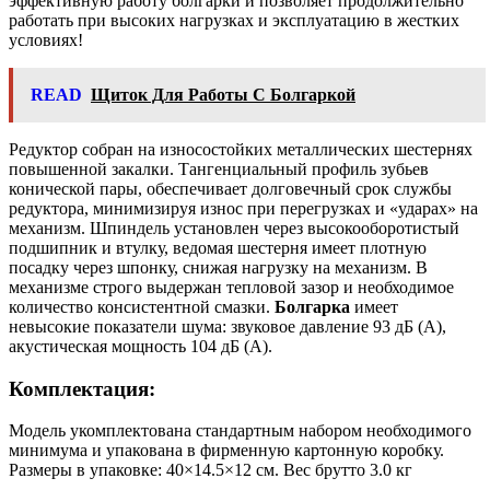
эффективную работу болгарки и позволяет продолжительно
работать при высоких нагрузках и эксплуатацию в жестких
условиях!
READ
Щиток Для Работы С Болгаркой
Редуктор собран на износостойких металлических шестернях
повышенной закалки. Тангенциальный профиль зубьев
конической пары, обеспечивает долговечный срок службы
редуктора, минимизируя износ при перегрузках и «ударах» на
механизм. Шпиндель установлен через высокооборотистый
подшипник и втулку, ведомая шестерня имеет плотную
посадку через шпонку, снижая нагрузку на механизм. В
механизме строго выдержан тепловой зазор и необходимое
количество консистентной смазки.
Болгарка
имеет
невысокие показатели шума: звуковое давление 93 дБ (А),
акустическая мощность 104 дБ (А).
Комплектация:
Модель укомплектована стандартным набором необходимого
минимума и упакована в фирменную картонную коробку.
Размеры в упаковке: 40×14.5×12 см. Вес брутто 3.0 кг