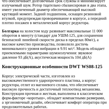
что обеспечивает долговечный срок службы и минимизирует
излучаемый шум. Ротор тщательно сбалансирован в два этапа,
имеет увеличенный диаметр обеспечивающий высокий
крутящий момент. Задний подшипник, оснащен резиновой
втулкой, предупреждая проворачивание в корпусе, а передний
плотно посажен в металлический корпус редуктора.
Болгарка
на холостом ходу развивает максимальные 11 000
оборотов в минуту (стандарт для УШМ-125, для сохранения
безопасной линейной скорости диска в пределах 80м/с), а
высокое качество производства, позволило достичь
минимального уровня вибрации в 9.91 м/с². Модель обладает
приемлемыми параметрами шумоизлучения: звуковое
давление 93 дБ(А), акустическая мощность 104 дБ(А)
Конструкционные особенности DWT WS08-125
Корпус электрической части, изготовлен из
высококачественного ударопрочного пластика, а корпус
редуктора, отлит из магниевого сплава, что обеспечивает
высокую прочность и достаточный теплоотвод механизма.
Конструкция прочная и жесткая, выполнена в классическом
форм-факторе «коротыш», обладает компактными размерами,
а эргономичный дизайн, обеспечивает комфорт оператора при
продолжительных работах.