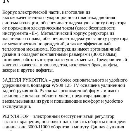
TV
Корпус электрической части, изготовлен из
высококачественного ударопрочного пластика, двойная
система изоляции, обеспечивает надежную защиту оператора
от поражения электрическим током (класс безопасности
инструмента «II»). Металлический корпус редуктора из
магниевого сплава, обеспечивает надежную защиту редуктора
от механических повреждений, а также эффективный
теплоотвод механизма. Конструкция имеет эргономичный
дизайн и обладает компактными размерами (360х100мм),
позволяя работать в труднодоступных местах. Трехуровневый
контроль качества производства, исключает брак, люфты,
зазоры и другие дефекты.
ЗАДНЯЯ РУКОЯТКА – для более основательного и удобного
удерживания,
болгарка
WS08-125 TV оснащена удлиненной
задней рукояткой. Рукоятка эргономичной формы и имеет
резиновые вставки области хвата, предотвращающие
выскальзывания из рук и повышающие комфорт и удобство
эксплуатации.
РЕГУЛЯТОР – электронный бесступенчатый регулятор
частоты вращения, позволяет настраивать обороты шпинделя
в диапазоне 3000-11000 оборотов в минуту. Данная функция