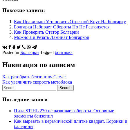
Похожие записи:
Как Правильно Установить Отрезной Круг На Болгарку
Болгарка Набирает Обороты Но Не Разгоняется
Как Проверить Статор Болгарки
Можно Ли Резать Ламинат Болгаркой
Posted in
Болгарки
Tagged
болгарка
Навигация по записям
Как разобрать бензопилу Carver
Как увеличить скорость мотоблока
Последние записи
Пила STIHL 230 не развивает обороты. Основные
элементы бензопил
Как вырезать в керамической плитке квадрат. Коронки и
балерины