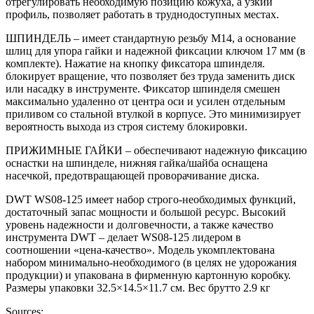
отрегулировать необходимую позицию кожуха, а узкий
профиль, позволяет работать в труднодоступных местах.
ШПИНДЕЛЬ – имеет стандартную резьбу М14, а основание
шлиц для упора гайки и надежной фиксации ключом 17 мм (в
комплекте). Нажатие на кнопку фиксатора шпинделя.
блокирует вращение, что позволяет без труда заменить диск
или насадку в инструменте. Фиксатор шпинделя смешен
максимально удаленно от центра оси и усилен отдельным
приливом со стальной втулкой в корпусе. Это минимизирует
вероятность выхода из строя систему блокировки.
ПРИЖИМНЫЕ ГАЙКИ – обеспечивают надежную фиксацию
оснастки на шпинделе, нижняя гайка/шайба оснащена
насечкой, предотвращающей проворачивание диска.
DWT WS08-125 имеет набор строго-необходимых функций,
достаточный запас мощности и большой ресурс. Высокий
уровень надежности и долговечности, а также качество
инструмента DWT – делает WS08-125 лидером в
соотношении «цена-качество». Модель укомплектована
набором минимально-необходимого (в целях не удорожания
продукции) и упакована в фирменную картонную коробку.
Размеры упаковки 32.5×14.5×11.7 см. Вес брутто 2.9 кг
Sources: