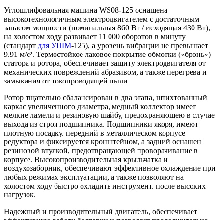
Углошлифовальная машина WS08-125 оснащена
высокотехнологичным электродвигателем с достаточным
запасом мощности (номинальная 860 Вт / исходящая 430 Вт),
на холостом ходу развивает 11 000 оборотов в минуту
(стандарт
для УШМ
-125), а уровень вибрации не превышает
9.91 м/с². Термостойкое лаковое покрытие обмотки («бронь»)
статора и ротора, обеспечивает защиту электродвигателя от
механических повреждений абразивом, а также перегрева и
замыкания от токопроводящей пыли.
Ротор тщательно сбалансирован в два этапа, штихтованный
каркас увеличенного диаметра, медный коллектор имеет
мелкие ламели и резиновую шайбу, предохраняющею в случае
выхода из строя подшипника. Подшипники якоря, имеют
плотную посадку. передний в металлическом корпусе
редуктора и фиксируется кронштейном, а задний оснащен
резиновой втулкой, предотвращающей проворачивание в
корпусе. Высокопроизводительная крыльчатка и
воздухозаборник, обеспечивают эффективное охлаждение при
любых режимах эксплуатации, а также позволяют на
холостом ходу быстро охладить инструмент. после высоких
нагрузок.
Надежный и производительный двигатель, обеспечивает