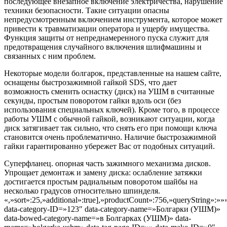
последующее внезапное включение электричества, нарушение
техники безопасности. Такие ситуации опасны
непредусмотренным включением инструмента, которое может
привести к травматизации оператора и ущербу имущества.
Функция защиты от непреднамеренного пуска служит для
предотвращения случайного включения шлифмашины и
связанных с ним проблем.
Некоторые модели болгарок, представленные на нашем сайте,
оснащены быстрозажимной гайкой SDS, что дает
возможность сменить оснастку (диск) на УШМ в считанные
секунды, простым поворотом гайки вдоль оси (без
использования специальных ключей). Кроме того, в процессе
работы УШМ с обычной гайкой, возникают ситуации, когда
диск затягивает так сильно, что снять его при помощи ключа
становится очень проблематично. Наличие быстрозажимной
гайки гарантированно убережет Вас от подобных ситуаций.
Суперфланец. опорная часть зажимного механизма дисков.
Упрощает демонтаж и замену диска: ослабление затяжки
достигается простым радиальным поворотом шайбы на
несколько градусов относительно шпинделя.
«,»sort»:25,»additional»:true],»productCount»:756,»queryString»:»»
data-category-ID=»123″ data-category-name=»Болгарки (УШМ)»
data-bowed-category-name=»в Болгарках (УШМ)» data-