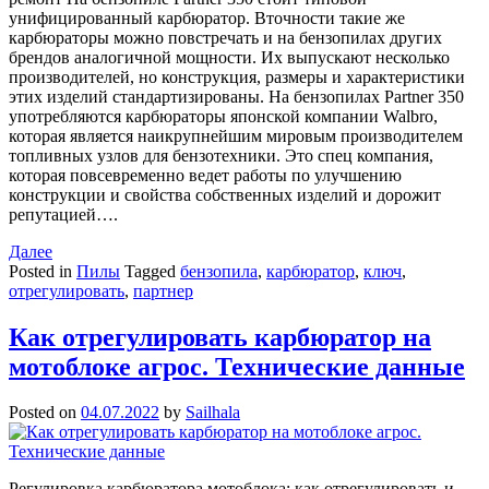
унифицированный карбюратор. Вточности такие же
карбюраторы можно повстречать и на бензопилах других
брендов аналогичной мощности. Их выпускают несколько
производителей, но конструкция, размеры и характеристики
этих изделий стандартизированы. На бензопилах Partner 350
употребляются карбюраторы японской компании Walbro,
которая является наикрупнейшим мировым производителем
топливных узлов для бензотехники. Это спец компания,
которая повсевременно ведет работы по улучшению
конструкции и свойства собственных изделий и дорожит
репутацией….
Далее
Posted in
Пилы
Tagged
бензопила
,
карбюратор
,
ключ
,
отрегулировать
,
партнер
Как отрегулировать карбюратор на
мотоблоке агрос. Технические данные
Posted on
04.07.2022
by
Sailhala
Регулировка карбюратора мотоблока: как отрегулировать и