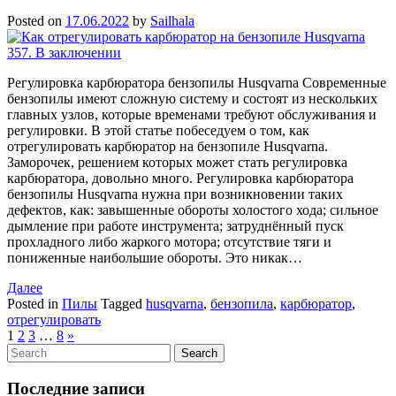
Posted on
17.06.2022
by
Sailhala
Регулировка карбюратора бензопилы Husqvarna Современные
бензопилы имеют сложную систему и состоят из нескольких
главных узлов, которые временами требуют обслуживания и
регулировки. В этой статье побеседуем о том, как
отрегулировать карбюратор на бензопиле Husqvarna.
Заморочек, решением которых может стать регулировка
карбюратора, довольно много. Регулировка карбюратора
бензопилы Husqvarna нужна при возникновении таких
дефектов, как: завышенные обороты холостого хода; сильное
дымление при работе инструмента; затруднённый пуск
прохладного либо жаркого мотора; отсутствие тяги и
пониженные наибольшие обороты. Это никак…
Далее
Posted in
Пилы
Tagged
husqvarna
,
бензопила
,
карбюратор
,
отрегулировать
1
2
3
…
8
»
Последние записи